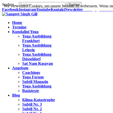
Suchen ...
Suchen
Wir verwenden Cookies, um unsere Website zu verbessern. Wenn sie
Facebook
Instagram
Youtube
Kontakt
Newsletter
www.yoga-infos.
Home
Termine
Kundalini Yoga
Yoga Ausbildung
Frankfurt
Yoga Ausbildung
Leipzig
Yoga Ausbildung
Düsseldorf
Sat Nam Rasayan
Angebote
Coachings
Yoga Forum
Subtil Magazin
Yoga Ausbildung
Basistexte
Blog
Klima-Katastrophe
Subtil Nr. 3
Subtil Nr. 2