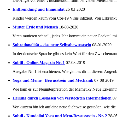
Die Angst vor einer Virusinfektion führt bei vielen Menschen 
Entfremdung und Immunität
26-03-2020
Kinder werden kaum vom Cor-19 Virus infiziert. Von Erkrankung
Mutter Erde und Mensch
18-03-2020
Viren mutieren schnell, jedes Jahr kommt ein neuer Cocktail mit
Subrationalität – das neue Selbstbewusstsein
08-01-2020
In der deutsche Sprache gibt es kein Wort für den Zwischenra
Subtil - Online-Magazin Nr. 1
07-08-2019
Ausgabe Nr. 1 ist erschienen. Wie geht es dir in diesem Augenb
Yoga und Meme - Bewusstsein und Mechanik
07-08-2019
Wie kam es zur Neuinterpretation der Memetik? Neue Erkenntn
Heilung durch Loslassen von versteckten Informationen
07
Vor kurzem bin ich auf eine neue Sichtweise gestoßen, wie di
Subtil - Kundalini Yoga und Mem-Bewusstsein - Nr. 2
28-0