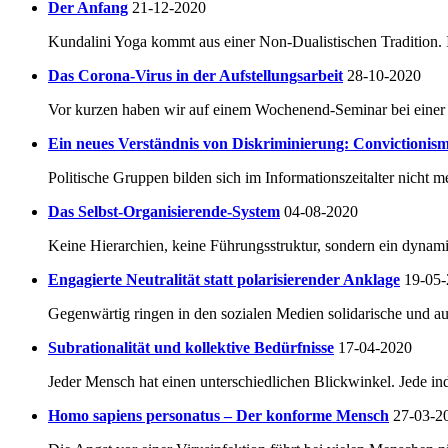
Der Anfang
21-12-2020
Kundalini Yoga kommt aus einer Non-Dualistischen Tradition. In
Das Corona-Virus in der Aufstellungsarbeit
28-10-2020
Vor kurzen haben wir auf einem Wochenend-Seminar bei einer 
Ein neues Verständnis von Diskriminierung: Convictioni
Politische Gruppen bilden sich im Informationszeitalter nicht me
Das Selbst-Organisierende-System
04-08-2020
Keine Hierarchien, keine Führungsstruktur, sondern ein dynam
Engagierte Neutralität statt polarisierender Anklage
19-05
Gegenwärtig ringen in den sozialen Medien solidarische und au
Subrationalität und kollektive Bedürfnisse
17-04-2020
Jeder Mensch hat einen unterschiedlichen Blickwinkel. Jede in
Homo sapiens personatus – Der konforme Mensch
27-03-2