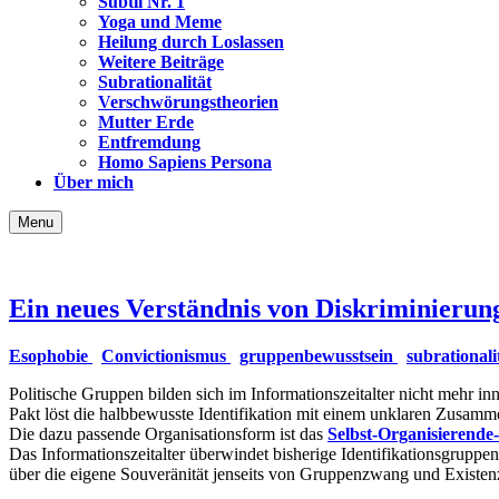
Subtil Nr. 1
Yoga und Meme
Heilung durch Loslassen
Weitere Beiträge
Subrationalität
Verschwörungstheorien
Mutter Erde
Entfremdung
Homo Sapiens Persona
Über mich
Menu
Ein neues Verständnis von Diskriminierun
Esophobie
Convictionismus
gruppenbewusstsein
subrationali
Politische Gruppen bilden sich im Informationszeitalter nicht mehr i
Pakt löst die halbbewusste Identifikation mit einem unklaren Zusamm
Die dazu passende Organisationsform ist das
Selbst-Organisierende
Das Informationszeitalter überwindet bisherige Identifikationsgruppe
über die eigene Souveränität jenseits von Gruppenzwang und Existen