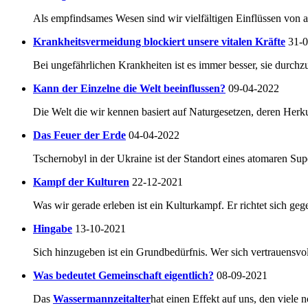
Als empfindsames Wesen sind wir vielfältigen Einflüssen von a
Krankheitsvermeidung blockiert unsere vitalen Kräfte
31-
Bei ungefährlichen Krankheiten ist es immer besser, sie durchzu
Kann der Einzelne die Welt beeinflussen?
09-04-2022
Die Welt die wir kennen basiert auf Naturgesetzen, deren Herkun
Das Feuer der Erde
04-04-2022
Tschernobyl in der Ukraine ist der Standort eines atomaren Su
Kampf der Kulturen
22-12-2021
Was wir gerade erleben ist ein Kulturkampf. Er richtet sich geg
Hingabe
13-10-2021
Sich hinzugeben ist ein Grundbedürfnis. Wer sich vertrauensvoll
Was bedeutet Gemeinschaft eigentlich?
08-09-2021
Das
Wassermannzeitalter
hat einen Effekt auf uns, den viele 