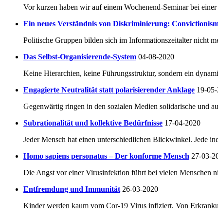
Vor kurzen haben wir auf einem Wochenend-Seminar bei einer 
Ein neues Verständnis von Diskriminierung: Convictioni
Politische Gruppen bilden sich im Informationszeitalter nicht me
Das Selbst-Organisierende-System
04-08-2020
Keine Hierarchien, keine Führungsstruktur, sondern ein dynam
Engagierte Neutralität statt polarisierender Anklage
19-05
Gegenwärtig ringen in den sozialen Medien solidarische und au
Subrationalität und kollektive Bedürfnisse
17-04-2020
Jeder Mensch hat einen unterschiedlichen Blickwinkel. Jede in
Homo sapiens personatus – Der konforme Mensch
27-03-2
Die Angst vor einer Virusinfektion führt bei vielen Menschen 
Entfremdung und Immunität
26-03-2020
Kinder werden kaum vom Cor-19 Virus infiziert. Von Erkrankung