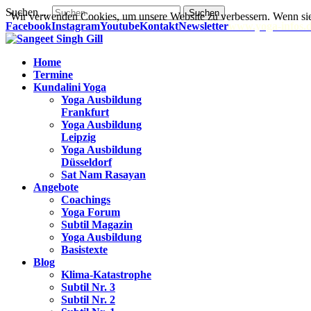
Suchen ...
Suchen
Wir verwenden Cookies, um unsere Website zu verbessern. Wenn sie
Facebook
Instagram
Youtube
Kontakt
Newsletter
www.yoga-infos.
Home
Termine
Kundalini Yoga
Yoga Ausbildung
Frankfurt
Yoga Ausbildung
Leipzig
Yoga Ausbildung
Düsseldorf
Sat Nam Rasayan
Angebote
Coachings
Yoga Forum
Subtil Magazin
Yoga Ausbildung
Basistexte
Blog
Klima-Katastrophe
Subtil Nr. 3
Subtil Nr. 2