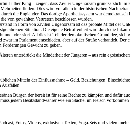
artin Luther King – zeigen, dass Ziviler Ungehorsam grundsätzlich i
 Mehrheiten finden. Dies wird vor allem in der historischen Nachbetrac
urch die Engländer. Das dortige Apartheitssystem war demokratisch l
 die von gewählten Vertretern beschlossen wurden.
erstand in Form von Zivilen Ungehorsam ist das probate Mittel der Unte
estgefahrenen Situation. Die eigene Betroffenheit wird durch die Inkau
t und adressiert. All dies ist Teil der demokratischen Grundidee, sich
d zwar im Parlament entschieden, aber auf der Straße verhandelt. Der ei
sen Forderungen Gewicht zu geben.
lteren unterdrückt die Minderheit der Jüngeren – aus rein egoistischem
n üblichen Mitteln der Einflussnahme – Geld, Beziehungen, Einschücht
 Ausfällen.
uveränen Bürger, der bereit ist für seine Rechte zu kämpfen und dafü
bt, muss jedem Besitzstandwahrer wie ein Stachel im Fleisch vorkommen
 Podcast, Fotos, Videos, exklusiven Texten, Yoga-Sets und vielem mehr