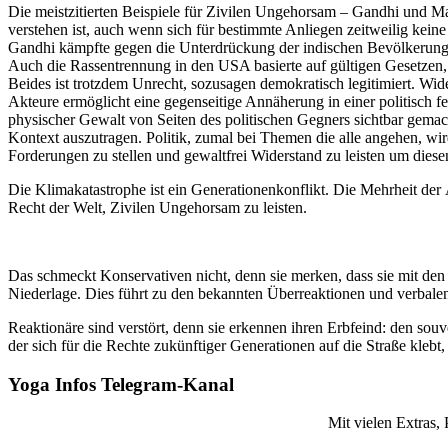
Die meistzitierten Beispiele für Zivilen Ungehorsam – Gandhi und M
verstehen ist, auch wenn sich für bestimmte Anliegen zeitweilig keine
Gandhi kämpfte gegen die Unterdrückung der indischen Bevölkerung d
Auch die Rassentrennung in den USA basierte auf gültigen Gesetzen,
Beides ist trotzdem Unrecht, sozusagen demokratisch legitimiert. Wid
Akteure ermöglicht eine gegenseitige Annäherung in einer politisch f
physischer Gewalt von Seiten des politischen Gegners sichtbar gemach
Kontext auszutragen. Politik, zumal bei Themen die alle angehen, wir
Forderungen zu stellen und gewaltfrei Widerstand zu leisten um die
Die Klimakatastrophe ist ein Generationenkonflikt. Die Mehrheit der Ä
Recht der Welt, Zivilen Ungehorsam zu leisten.
Das schmeckt Konservativen nicht, denn sie merken, dass sie mit de
Niederlage. Dies führt zu den bekannten Überreaktionen und verbalen
Reaktionäre sind verstört, denn sie erkennen ihren Erbfeind: den so
der sich für die Rechte zukünftiger Generationen auf die Straße kle
Yoga Infos Telegram-Kanal
Mit vielen Extras,