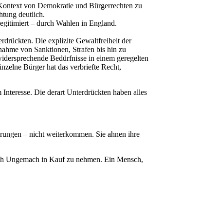
m Kontext von Demokratie und Bürgerrechten zu
htung deutlich.
egitimiert – durch Wahlen in England.
rdrückten. Die explizite Gewaltfreiheit der
fnahme von Sanktionen, Strafen bis hin zu
 widersprechende Bedürfnisse in einem geregelten
nzelne Bürger hat das verbriefte Recht,
 Interesse. Die derart Unterdrückten haben alles
erungen – nicht weiterkommen. Sie ahnen ihre
r auch Ungemach in Kauf zu nehmen. Ein Mensch,