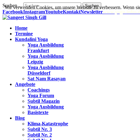
Suchen ...
Suchen
Wir verwenden Cookies, um unsere Website zu verbessern. Wenn sie
Facebook
Instagram
Youtube
Kontakt
Newsletter
www.yoga-infos.
Home
Termine
Kundalini Yoga
Yoga Ausbildung
Frankfurt
Yoga Ausbildung
Leipzig
Yoga Ausbildung
Düsseldorf
Sat Nam Rasayan
Angebote
Coachings
Yoga Forum
Subtil Magazin
Yoga Ausbildung
Basistexte
Blog
Klima-Katastrophe
Subtil Nr. 3
Subtil Nr. 2