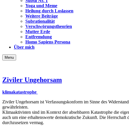
Subtil Nr. 1
Yoga und Meme
Heilung durch Loslassen
Weitere Beiträge
Subrationalität
Verschwörungstheorien
Mutter Erde
Entfremdung
Homo Sapiens Persona
Über mich
Menu
Ziviler Ungehorsam
klimakatastrophe
Ziviler Ungehorsam ist Verfassungskonform im Sinne des Widerstands
gewährleisten.
Klimaaktivisten sind im Kontext der absehbaren Katastrophe die eigen
auch um eine erhaltenswerte demokratische Zukunft. Die Herrschaft 
durchzusetzen vermag.