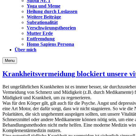
Subtil Nr. 1
Yoga und Meme
Heilung durch Loslassen
Weitere Beiträge
Subrationalität
Verschwörungstheorien
Mutter Erde
Entfremdung
Homo Sapiens Persona
Über mich
Menu
Krankheitsvermeidung blockiert unsere vi
Bei ungefährlichen Krankheiten ist es immer besser, sie durchzusteh
Vermeidung von Schmerz und Müdigkeit (z.B. durch Medikamente) füh
Müdigkeit und Krankheit, um zu regenerieren.
Was für den Körper gilt, gilt auch für die Psyche. Angst und depre
eine Art Motor, der dafür sorgt, dass wir nicht stagnieren. So wie
die 
Polaritäten, die sich ungehemmt ausprägen sollten, um unsere Vitalität
Schmerzmittel oder andere Medikamente können nötig sein, um eine ak
Behandlungsmethoden nicht mehr helfen. Eine moderne Medizin wird 
Komplementärmedizin nutzen.
Eine potentiell tödliche Krankheit zu vermeiden ist sicherlich sinnvol