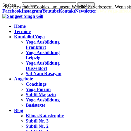
Suchen ...
Suchen
Wir verwenden Cookies, um unsere Website zu verbessern. Wenn sie
Facebook
Instagram
Youtube
Kontakt
Newsletter
www.yoga-infos.
Home
Termine
Kundalini Yoga
Yoga Ausbildung
Frankfurt
Yoga Ausbildung
Leipzig
Yoga Ausbildung
Düsseldorf
Sat Nam Rasayan
Angebote
Coachings
Yoga Forum
Subtil Magazin
Yoga Ausbildung
Basistexte
Blog
Klima-Katastrophe
Subtil Nr. 3
Subtil Nr. 2