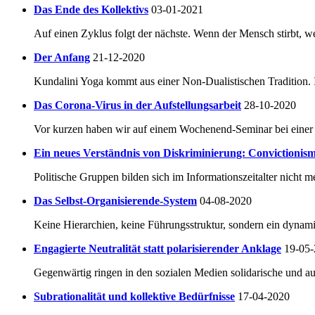
Das Ende des Kollektivs
03-01-2021
Auf einen Zyklus folgt der nächste. Wenn der Mensch stirbt, 
Der Anfang
21-12-2020
Kundalini Yoga kommt aus einer Non-Dualistischen Tradition. In
Das Corona-Virus in der Aufstellungsarbeit
28-10-2020
Vor kurzen haben wir auf einem Wochenend-Seminar bei einer 
Ein neues Verständnis von Diskriminierung: Convictioni
Politische Gruppen bilden sich im Informationszeitalter nicht me
Das Selbst-Organisierende-System
04-08-2020
Keine Hierarchien, keine Führungsstruktur, sondern ein dynam
Engagierte Neutralität statt polarisierender Anklage
19-05
Gegenwärtig ringen in den sozialen Medien solidarische und au
Subrationalität und kollektive Bedürfnisse
17-04-2020