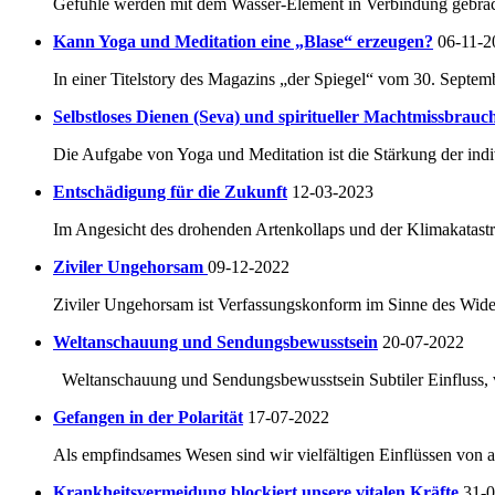
Gefühle werden mit dem Wasser-Element in Verbindung gebracht.
Kann Yoga und Meditation eine „Blase“ erzeugen?
06-11-2
In einer Titelstory des Magazins „der Spiegel“ vom 30. Septem
Selbstloses Dienen (Seva) und spiritueller Machtmissbrauc
Die Aufgabe von Yoga und Meditation ist die Stärkung der indi
Entschädigung für die Zukunft
12-03-2023
Im Angesicht des drohenden Artenkollaps und der Klimakatastro
Ziviler Ungehorsam
09-12-2022
Ziviler Ungehorsam ist Verfassungskonform im Sinne des Widers
Weltanschauung und Sendungsbewusstsein
20-07-2022
Weltanschauung und Sendungsbewusstsein Subtiler Einfluss, ve
Gefangen in der Polarität
17-07-2022
Als empfindsames Wesen sind wir vielfältigen Einflüssen von a
Krankheitsvermeidung blockiert unsere vitalen Kräfte
31-