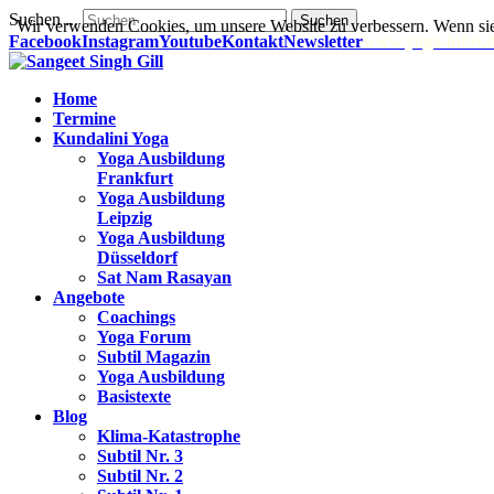
Suchen ...
Suchen
Wir verwenden Cookies, um unsere Website zu verbessern. Wenn sie
Facebook
Instagram
Youtube
Kontakt
Newsletter
www.yoga-infos.
Home
Termine
Kundalini Yoga
Yoga Ausbildung
Frankfurt
Yoga Ausbildung
Leipzig
Yoga Ausbildung
Düsseldorf
Sat Nam Rasayan
Angebote
Coachings
Yoga Forum
Subtil Magazin
Yoga Ausbildung
Basistexte
Blog
Klima-Katastrophe
Subtil Nr. 3
Subtil Nr. 2