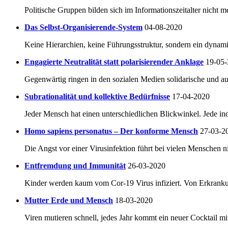
Politische Gruppen bilden sich im Informationszeitalter nicht me
Das Selbst-Organisierende-System
04-08-2020
Keine Hierarchien, keine Führungsstruktur, sondern ein dynam
Engagierte Neutralität statt polarisierender Anklage
19-05
Gegenwärtig ringen in den sozialen Medien solidarische und au
Subrationalität und kollektive Bedürfnisse
17-04-2020
Jeder Mensch hat einen unterschiedlichen Blickwinkel. Jede in
Homo sapiens personatus – Der konforme Mensch
27-03-2
Die Angst vor einer Virusinfektion führt bei vielen Menschen 
Entfremdung und Immunität
26-03-2020
Kinder werden kaum vom Cor-19 Virus infiziert. Von Erkrankung
Mutter Erde und Mensch
18-03-2020
Viren mutieren schnell, jedes Jahr kommt ein neuer Cocktail mit