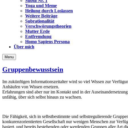
Subtil Nr. 1
Yoga und Meme
Heilung durch Loslassen
Weitere Beiträge
Subrationalität
Verschwörungstheorien
Mutter Erde
Entfremdung
Homo Sapiens Persona
Über mich
Menu
Gruppenbewusstsein
Im zukünftigen Informationszeitalter wird so viel Wissen zur Verfügu
Anhäufen von Wissen ersetzen.
Erfahrungen sind aber nur im Kontakt und in der Auseinandersetzung 
unfähig, über sich selbst hinaus zu wachsen.
Die Fähigkeit, sich in selbstbestimmte und selbstregulierende Gruppen
konkurenzorientierten Gesellschaft nur wenigen Menschen zur Verfügu
basiert, und bereits bestehenden oder werdenden Gruppen aller Art 