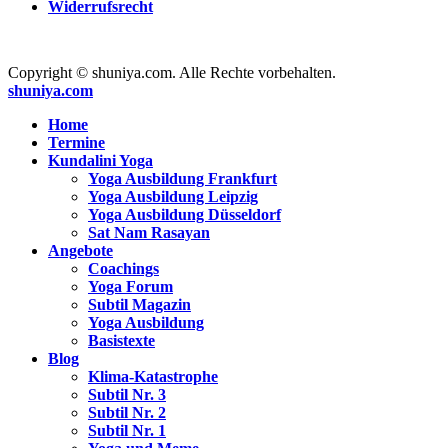
Widerrufsrecht
Copyright © shuniya.com. Alle Rechte vorbehalten.
shuniya.com
Home
Termine
Kundalini Yoga
Yoga Ausbildung Frankfurt
Yoga Ausbildung Leipzig
Yoga Ausbildung Düsseldorf
Sat Nam Rasayan
Angebote
Coachings
Yoga Forum
Subtil Magazin
Yoga Ausbildung
Basistexte
Blog
Klima-Katastrophe
Subtil Nr. 3
Subtil Nr. 2
Subtil Nr. 1