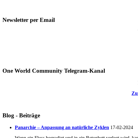
Newsletter per Email
One World Community Telegram-Kanal
Zu
Blog - Beiträge
Panarchie – Anpassung an natürliche Zyklen
17-02-2024
Wenn ein Fluss begradigt und in ein Betonbett verlegt wird, ka