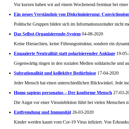
Vor kurzen haben wir auf einem Wochenend-Seminar bei einer 
Ein neues Verständnis von Diskriminierung: Convictioni
Politische Gruppen bilden sich im Informationszeitalter nicht me
Das Selbst-Organisierende-System
04-08-2020
Keine Hierarchien, keine Führungsstruktur, sondern ein dynam
Engagierte Neutralität statt polarisierender Anklage
19-05
Gegenwärtig ringen in den sozialen Medien solidarische und au
Subrationalität und kollektive Bedürfnisse
17-04-2020
Jeder Mensch hat einen unterschiedlichen Blickwinkel. Jede in
Homo sapiens personatus – Der konforme Mensch
27-03-2
Die Angst vor einer Virusinfektion führt bei vielen Menschen 
Entfremdung und Immunität
26-03-2020
Kinder werden kaum vom Cor-19 Virus infiziert. Von Erkrankung