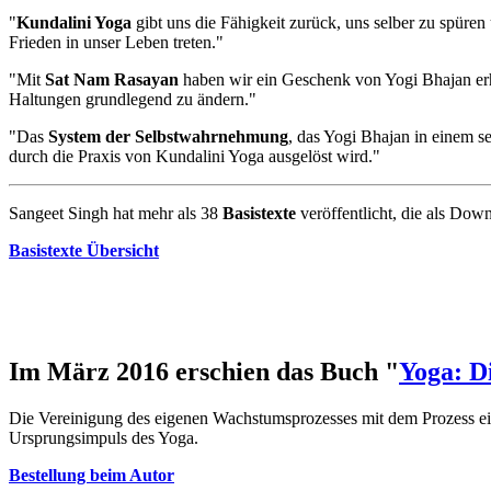
"
Kundalini Yoga
gibt uns die Fähigkeit zurück, uns selber zu spüre
Frieden in unser Leben treten."
"Mit
Sat Nam Rasayan
haben wir ein Geschenk von Yogi Bhajan erhal
Haltungen grundlegend zu ändern."
"Das
System der Selbstwahrnehmung
, das Yogi Bhajan in einem se
durch die Praxis von Kundalini Yoga ausgelöst wird."
Sangeet Singh hat mehr als 38
Basistexte
veröffentlicht, die als Do
Basistexte Übersicht
Im März 2016 erschien das Buch "
Yoga: D
Die Vereinigung des eigenen Wachstumsprozesses mit dem Prozess eine
Ursprungsimpuls des Yoga.
Bestellung beim Autor