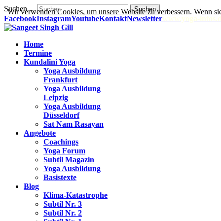
Suchen ...
Suchen
Wir verwenden Cookies, um unsere Website zu verbessern. Wenn sie
Facebook
Instagram
Youtube
Kontakt
Newsletter
www.yoga-infos.
Home
Termine
Kundalini Yoga
Yoga Ausbildung
Frankfurt
Yoga Ausbildung
Leipzig
Yoga Ausbildung
Düsseldorf
Sat Nam Rasayan
Angebote
Coachings
Yoga Forum
Subtil Magazin
Yoga Ausbildung
Basistexte
Blog
Klima-Katastrophe
Subtil Nr. 3
Subtil Nr. 2