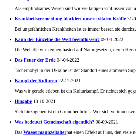
Als empfindsames Wesen sind wir vielfältigen Einflüssen von a
Krankheitsvermeidung blockiert unsere vitalen Kräfte
31-
Bei ungefährlichen Krankheiten ist es immer besser, sie durchzu
Kann der Einzelne die Welt beeinflussen?
09-04-2022
Die Welt die wir kennen basiert auf Naturgesetzen, deren Herkun
Das Feuer der Erde
04-04-2022
Tschernobyl in der Ukraine ist der Standort eines atomaren Su
Kampf der Kulturen
22-12-2021
Was wir gerade erleben ist ein Kulturkampf. Er richtet sich geg
Hingabe
13-10-2021
Sich hinzugeben ist ein Grundbedürfnis. Wer sich vertrauensvoll
Was bedeutet Gemeinschaft eigentlich?
08-09-2021
Das
Wassermannzeitalter
hat einen Effekt auf uns, den viele 